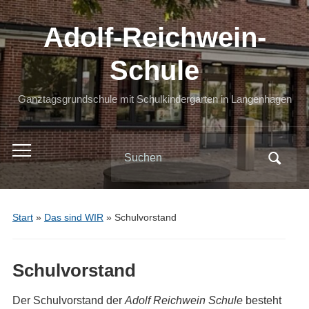
Adolf-Reichwein-
Schule
Ganztagsgrundschule mit Schulkindergarten in Langenhagen
Search
Toggle
for:
mobile
menu
Start
»
Das sind WIR
»
Schulvorstand
Schulvorstand
Der Schulvorstand der
Adolf Reichwein Schule
besteht