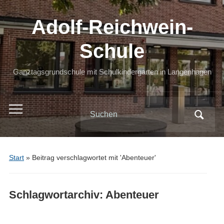
Adolf-Reichwein-
Schule
Ganztagsgrundschule mit Schulkindergarten in Langenhagen
Search
Toggle
for:
mobile
menu
Start
»
Beitrag verschlagwortet mit 'Abenteuer'
Schlagwortarchiv:
Abenteuer