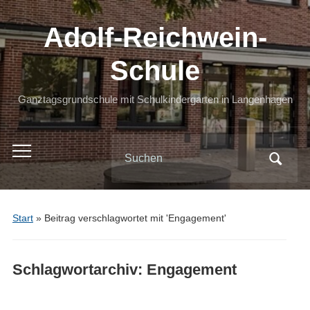
Adolf-Reichwein-
Schule
Ganztagsgrundschule mit Schulkindergarten in Langenhagen
Search
Toggle
for:
mobile
menu
Start
»
Beitrag verschlagwortet mit 'Engagement'
Schlagwortarchiv:
Engagement