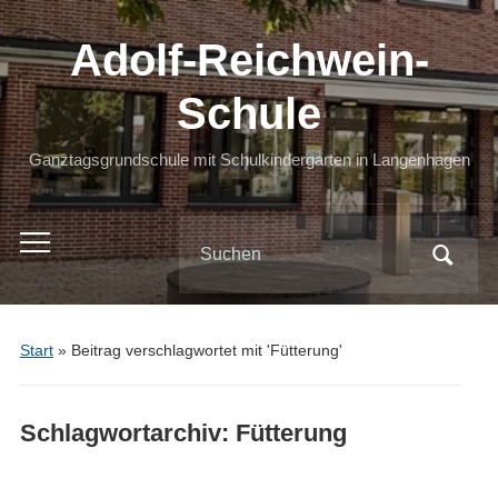
Adolf-Reichwein-
Schule
Ganztagsgrundschule mit Schulkindergarten in Langenhagen
Search
Toggle
for:
mobile
menu
Start
»
Beitrag verschlagwortet mit 'Fütterung'
Schlagwortarchiv:
Fütterung