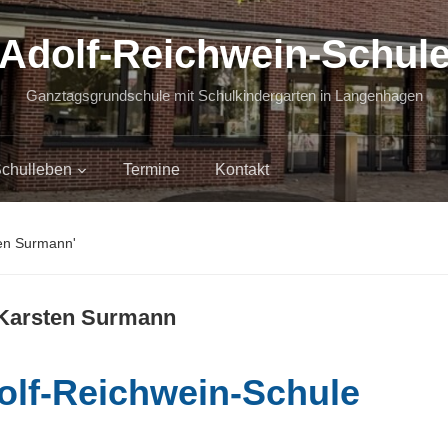
Adolf-Reichwein-Schul
Ganztagsgrundschule mit Schulkindergarten in Langenhagen
chulleben
Termine
Kontakt
ten Surmann'
 Karsten Surmann
olf-Reichwein-Schule