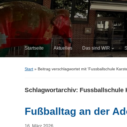
Startseite
Aktuelles
Das sind WIR
S
Start
»
Beitrag verschlagwortet mit 'Fussballschule Kars
Schlagwortarchiv:
Fussballschule
Fußballtag an der Ad
16. März 2026