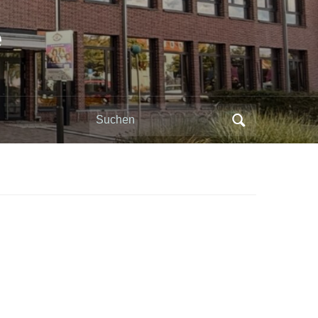
e
Search
for: