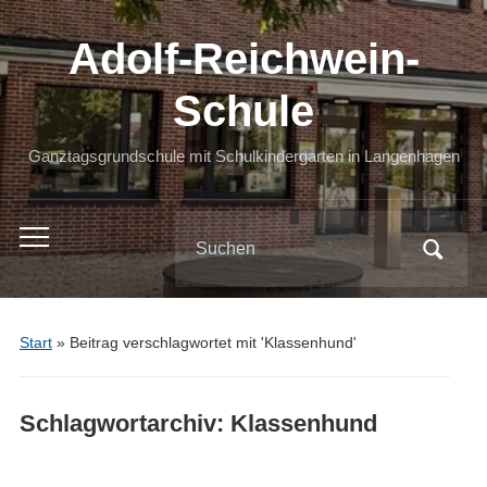
Adolf-Reichwein-
Schule
Ganztagsgrundschule mit Schulkindergarten in Langenhagen
Search
Toggle
for:
mobile
menu
Start
»
Beitrag verschlagwortet mit 'Klassenhund'
Schlagwortarchiv:
Klassenhund