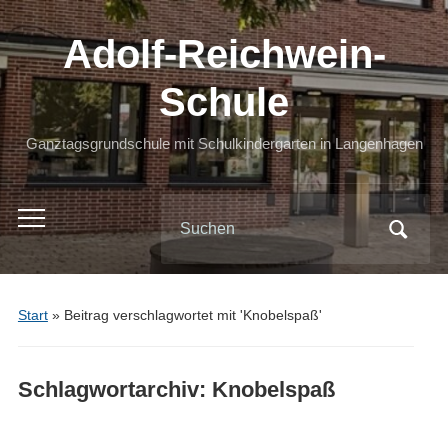
Adolf-Reichwein-
Schule
Ganztagsgrundschule mit Schulkindergarten in Langenhagen
Search
Toggle
for:
mobile
menu
Start
»
Beitrag verschlagwortet mit 'Knobelspaß'
Schlagwortarchiv:
Knobelspaß