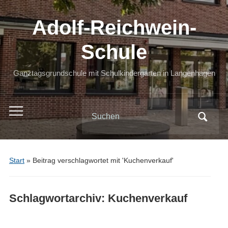
Adolf-Reichwein-
Schule
Ganztagsgrundschule mit Schulkindergarten in Langenhagen
Search
Toggle
for:
mobile
menu
Start
»
Beitrag verschlagwortet mit 'Kuchenverkauf'
Schlagwortarchiv:
Kuchenverkauf