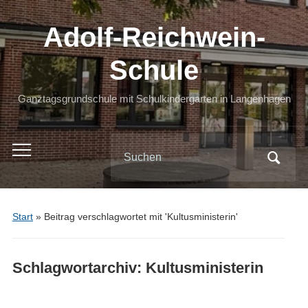
Adolf-Reichwein-
Schule
Ganztagsgrundschule mit Schulkindergarten in Langenhagen
Search
Toggle
for:
mobile
menu
Start
»
Beitrag verschlagwortet mit 'Kultusministerin'
Schlagwortarchiv:
Kultusministerin