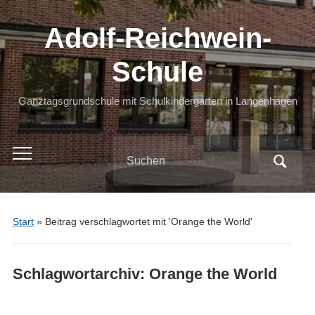
Adolf-Reichwein-
Schule
Ganztagsgrundschule mit Schulkindergarten in Langenhagen
Search
Toggle
for:
mobile
menu
Start
»
Beitrag verschlagwortet mit 'Orange the World'
Schlagwortarchiv:
Orange the World