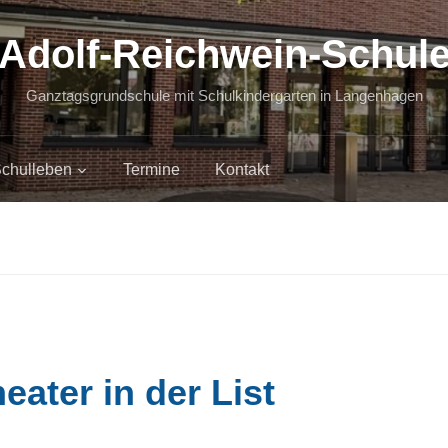
Adolf-Reichwein-Schul
Ganztagsgrundschule mit Schulkindergarten in Langenhagen
chulleben
Termine
Kontakt
ater in der List