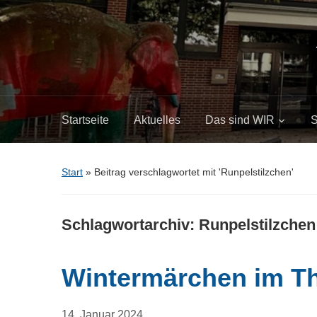
Startseite
Aktuelles
Das sind WIR
S
Start
»
Beitrag verschlagwortet mit 'Runpelstilzchen'
Schlagwortarchiv:
Runpelstilzchen
Wintermärchen im The
14. Januar 2024