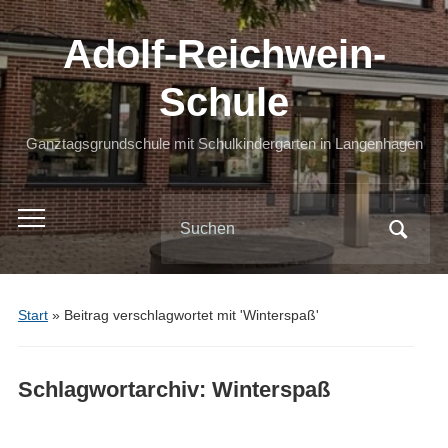
Adolf-Reichwein-
Schule
Ganztagsgrundschule mit Schulkindergarten in Langenhagen
Search
Toggle
for:
mobile
menu
Start
»
Beitrag verschlagwortet mit 'Winterspaß'
Schlagwortarchiv:
Winterspaß