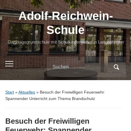
Adolf-Reichwein-
Schule
Ganztagsgrundschule mit Schulkindergarten in Langenhagen
Search
Toggle
for:
mobile
menu
Start
»
Aktuelles
»
Besuch der Freiwilligen Feuerwehr:
Spannender Unterricht zum Thema Brandschutz
Besuch der Freiwilligen
Feuerwehr: Spannender