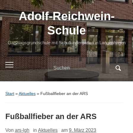
Adolf-Reichwein-
Schule
Ganztagsgrundschule mit Schulkindergarten in Langenhagen
Search
Toggle
for:
mobile
menu
Start
»
Aktuelles
»
Fußballfieber an der ARS
Fußballfieber an der ARS
Von
ars-lgh
in
Aktuelles
am
9. März 2023