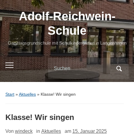
Adolf-Reichwein-
Schule
Ganztagsgrundschule mit Schulkindergarten in Langenhagen
Search
Toggle
for:
mobile
menu
Start
»
Aktuelles
»
Klasse! Wir singen
Klasse! Wir singen
Von
windeck
in
Aktuelles
am
15. Januar 2025