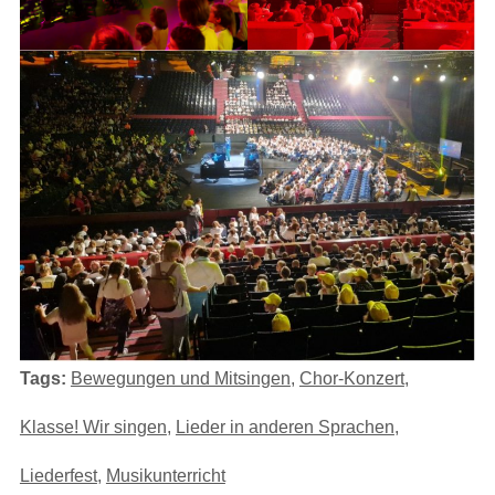
Tags:
Bewegungen und Mitsingen
,
Chor-Konzert
,
Klasse! Wir singen
,
Lieder in anderen Sprachen
,
Liederfest
,
Musikunterricht