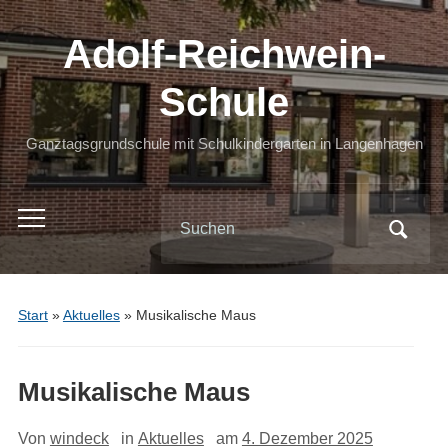
Adolf-Reichwein-
Schule
Ganztagsgrundschule mit Schulkindergarten in Langenhagen
Search
Toggle
for:
mobile
menu
Start
»
Aktuelles
»
Musikalische Maus
Musikalische Maus
Von
windeck
in
Aktuelles
am
4. Dezember 2025