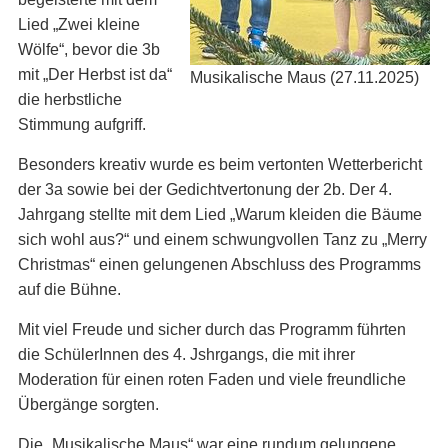
Lied „Zwei kleine
Wölfe“, bevor die 3b
mit „Der Herbst ist da“
Musikalische Maus (27.11.2025)
die herbstliche
Stimmung aufgriff.
Besonders kreativ wurde es beim verton­ten Wetterbericht
der 3a sowie bei der Gedichtvertonung der 2b. Der 4.
Jahrgang stellte mit dem Lied „Warum kleiden die Bäume
sich wohl aus?“ und einem schwungvollen Tanz zu „Merry
Christmas“ einen gelungenen Abschluss des Programms
auf die Bühne.
Mit viel Freude und sicher durch das Programm führten
die SchülerInnen des 4. Jshrgangs, die mit ihrer
Moderation für einen roten Faden und viele freundliche
Übergänge sorgten.
Die „Musikalische Maus“ war eine rundum gelungene