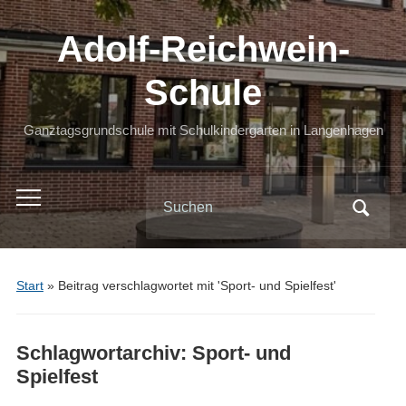
Adolf-Reichwein-
Schule
Ganztagsgrundschule mit Schulkindergarten in Langenhagen
Search
Toggle
for:
mobile
menu
Start
»
Beitrag verschlagwortet mit 'Sport- und Spielfest'
Schlagwortarchiv:
Sport- und
Spielfest