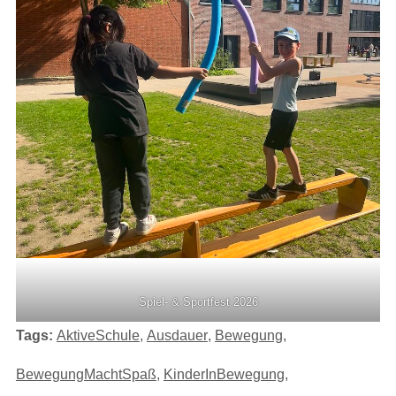
Spiel- & Sportfest 2026
Tags:
AktiveSchule
,
Ausdauer
,
Bewegung
,
BewegungMachtSpaß
,
KinderInBewegung
,