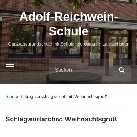
Adolf-Reichwein-
Schule
Ganztagsgrundschule mit Schulkindergarten in Langenhagen
Search
Toggle
for:
mobile
menu
Start
»
Beitrag verschlagwortet mit 'Weihnachtsgruß'
Schlagwortarchiv:
Weihnachtsgruß