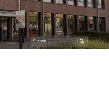
e
Search
for: