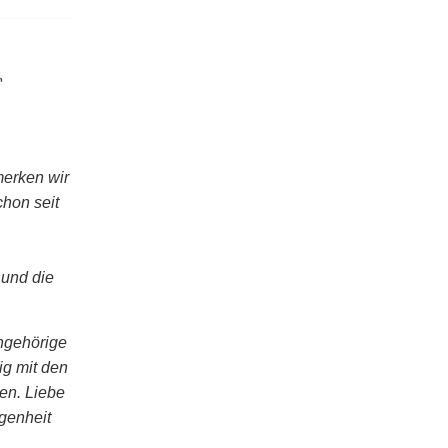
merken wir
chon seit
 und die
Angehörige
ig mit den
en. Liebe
rgenheit