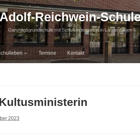
Adolf-Reichwein-Schul
Ganztagsgrundschule mit Schulkindergarten in Langenhagen
chulleben
Termine
Kontakt
Kultusministerin
ber 2023